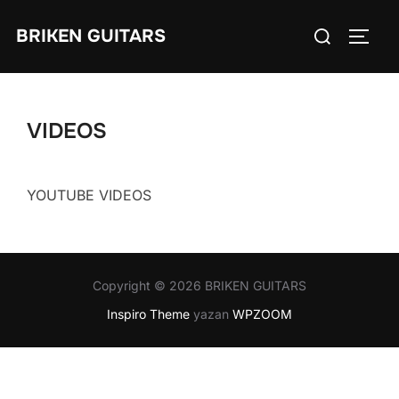
İçeriğe
Aranacak
BRIKEN GUITARS
geç
YAN 
içerik:
VIDEOS
YOUTUBE VIDEOS
Copyright © 2026 BRIKEN GUITARS
Inspiro Theme
yazan
WPZOOM